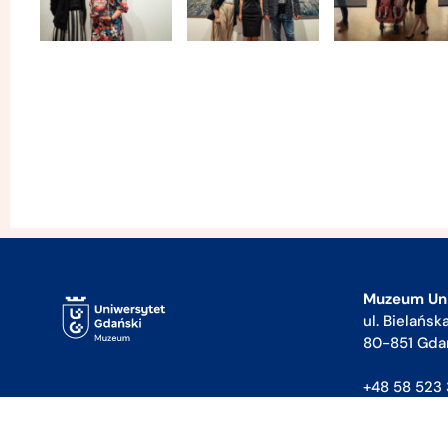
Muzeum Un
ul. Bielańsk
80-851 Gda
+48 58 523 
muzeum@ug