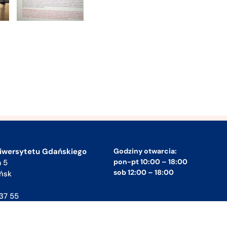
iwersytetu Gdańskiego
Godziny otwarcia:
pon-pt 10:00 – 18:00
a 5
sob 12:00 – 18:00
ńsk
37 55
.edu.pl