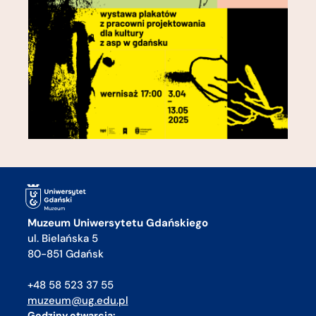
Muzeum Uniwersytetu Gdańskiego
ul. Bielańska 5
80-851 Gdańsk
+48 58 523 37 55
muzeum@ug.edu.pl
Godziny otwarcia: