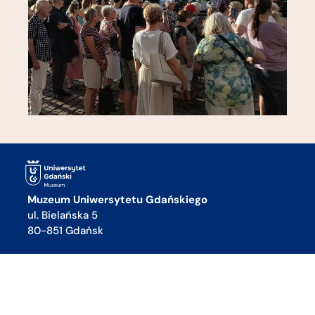
Muzeum Uniwersytetu Gdańskiego
ul. Bielańska 5
80-851 Gdańsk
+48 58 523 37 55
muzeum@ug.edu.pl
Godziny otwarcia:
pon-pt 10:00 – 18:00