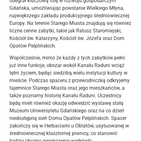
odegrał kluczową rolę w rozwoju gospodarczym
Gdańska, umożliwiając powstanie Wielkiego Młyna,
największego zakładu produkcyjnego średniowiecznej
Europy. Na terenie Starego Miasta znajdują się również
liczne cenne zabytki, takie jak Ratusz Staromiejski,
Kościół św. Katarzyny, Kościół św. Józefa oraz Dom
Opatów Pelplińskich.
Współcześnie, mimo że każdy z tych zabytków pełni
już inne funkcje, obszar wokół Kanału Raduni wciąż
tętni życiem, będąc siedzibą wielu instytucji kultury w
mieście. Podczas spaceru z przewodniczką odkryjemy
tajemnice Starego Miasta oraz jego mieszkańców, a
także poznamy historię Kanału Raduni. Uczestnicy
będą mieli również okazję odwiedzić wystawę stałą
Muzeum Uniwersytetu Gdańskiego oraz na co dzień
niedostępną sień Domu Opatów Pelplińskich. Spacer
zakończy się w Herbaciarni u Oblatów, usytuowanej w
średniowiecznej klasztornej piwnicy, co stanowić
będzie idealne zwieńczenie wędrówki.