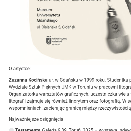
O artystce:
Zuzanna Kocińska
ur. w Gdańsku w 1999 roku. Studentka pi
Wydziale Sztuk Pięknych UMK w Toruniu w pracowni litografi
Organizatorka warsztatów graficznych, uczestniczka wielu
litografii zajmuje się również linorytem oraz fotografią. W 
wspomnieniach, zacierając granicę między rzeczywistością
Najważniejsze osiągnięcia:
Testamenty
, Galeria 9,39, Toruń, 2025 – wystawa indy