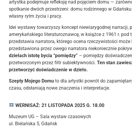
artystka podejmuje refleksję nad pojęciem domu — zarówno
spotkanie dwóch przestrzeni: domu rodzinnego w Gdańsku 
własny rytm życia i pracy.
Idei wystawy towarzyszy koncept niewiarygodnej narracji,
amerykańskiego literaturoznawcę, w książce z 1961 r. pod 
przedstawia narratora, którego ocena rzeczywistości może 
przedstawiona przez owego narratora niekoniecznie pokry
dziełach istotę bycia “pomiędzy”
– pomiędzy doświadczen
przetworzonym przez filtr subiektywności.
Ten stan zawiesz
przetworzyć doświadczenie w dzieło.
Szepty Mojego Domu
to dla artystki powrót do zapamiętany
czasu, odsłaniają nowe znaczenia i interpretacje.
WERNISAŻ: 21 LISTOPADA 2025 G. 18.00
Muzeum UG – Sala wystaw czasowych
ul. Bielańska 5, Gdańsk