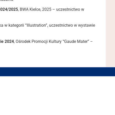
 2024/2025
, BWA Kielce, 2025 – uczestnictwo w
ka w kategorii “Illustration”, uczestnictwo w wystawie
ie 2024
, Ośrodek Promocji Kultury “Gaude Mater” –
iwersytetu Gdańskiego
Godziny otwarcia:
pon-pt 10:00 – 18:00
a 5
sob 12:00 – 18:00
ńsk
37 55
.edu.pl