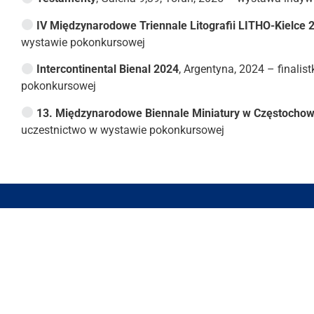
IV Międzynarodowe Triennale Litografii LITHO-Kielce
wystawie pokonkursowej
Intercontinental Bienal 2024
, Argentyna, 2024 – finalist
pokonkursowej
13. Międzynarodowe Biennale Miniatury w Częstochow
uczestnictwo w wystawie pokonkursowej
Muzeum Un
ul. Bielańsk
80-851 Gda
+48 58 523 
muzeum@ug