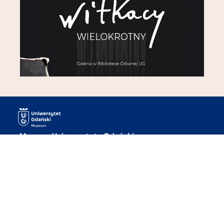
Muzeum Uniwersytetu Gdańskiego
ul. Bielańska 5
80-851 Gdańsk
+48 58 523 37 55
muzeum@ug.edu.pl
Godziny otwarcia:
pon-pt 10:00 – 18:00
sob 12:00 – 18:00