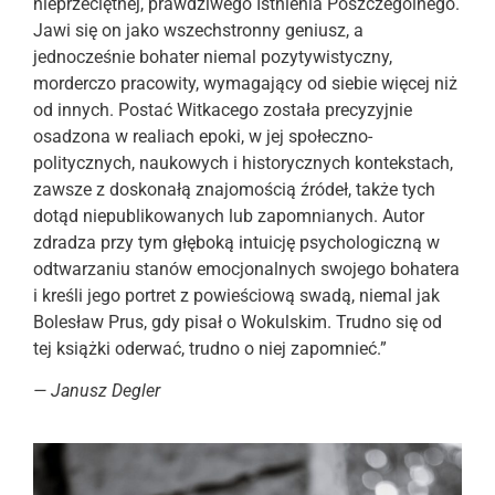
nieprzeciętnej, prawdziwego Istnienia Poszczególnego.
Jawi się on jako wszechstronny geniusz, a
jednocześnie bohater niemal pozytywistyczny,
morderczo pracowity, wymagający od siebie więcej niż
od innych. Postać Witkacego została precyzyjnie
osadzona w realiach epoki, w jej społeczno-
politycznych, naukowych i historycznych kontekstach,
zawsze z doskonałą znajomością źródeł, także tych
dotąd niepublikowanych lub zapomnianych. Autor
zdradza przy tym głęboką intuicję psychologiczną w
odtwarzaniu stanów emocjonalnych swojego bohatera
i kreśli jego portret z powieściową swadą, niemal jak
Bolesław Prus, gdy pisał o Wokulskim. Trudno się od
tej książki oderwać, trudno o niej zapomnieć.”
— Janusz Degler